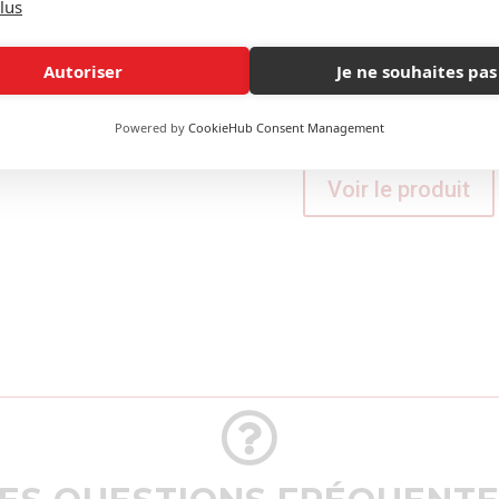
lus
acoustique jusqu’à 35 décibe
Autoriser
Je ne souhaites pas
Offrez-vous l’expérience 
sans compromis.
Powered by
CookieHub Consent Management
Voir le produit
