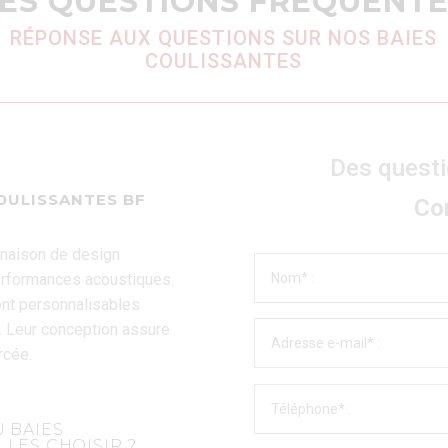
ES QUESTIONS FRÉQUENT
RÉPONSE AUX QUESTIONS SUR NOS BAIES
COULISSANTES
Des questi
OULISSANTES BF
Co
inaison de design
performances acoustiques.
sont personnalisables
. Leur conception assure
rcée.
U BAIES
LLES CHOISIR ?