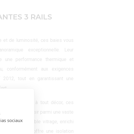
ANTES 3 RAILS
 et de luminosité, ces baies vous
noramique exceptionnelle. Leur
e une performance thermique et
au, conformément aux exigences
RT 2012, tout en garantissant une
ort.
armonieusement à tout décor, ces
mettent de choisir parmi une vaste
s
dias sociaux
uleurs. Le double vitrage, enrichi
tions variées, offre une isolation