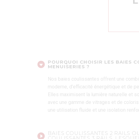
L
POURQUOI CHOISIR LES BAIES C
MENUISERIES ?
Nos baies coulissantes offrent une comb
moderne, d’efficacité énergétique et de 
Elles maximisent la lumière naturelle et 
avec une gamme de vitrages et de coloris
une utilisation fluide et une isolation renfo
BAIES COULISSANTES 2 RAILS O
COULISSANTES 3 RAILS, LESQUE