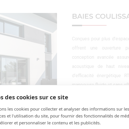
BAIES COULISS
Conçues pour plus d’espace
offrent une ouverture pa
conception avancée assur
acoustique de haut nive
d’efficacité énergétique 
manoeuvre fluide et sans eff
s des cookies sur ce site
Conçues pour s’intégrer h
baies coulissantes vous per
ons les cookies pour collecter et analyser des informations sur le
s et l'utilisation du site, pour fournir des fonctionnalités de mé
gamme de finitions et de co
liorer et personnaliser le contenu et les publicités.
d’argon et disponible en op