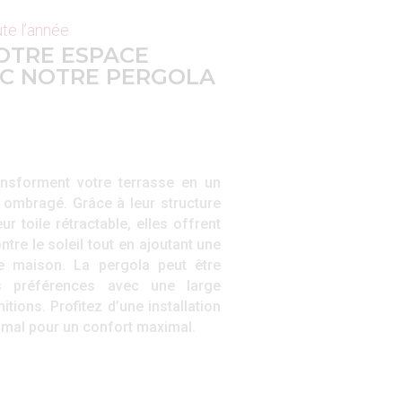
ute l’année
OTRE ESPACE
EC NOTRE PERGOLA
ansforment votre terrasse en un
 ombragé. Grâce à leur structure
r toile rétractable, elles offrent
tre le soleil tout en ajoutant une
e maison. La pergola peut être
s préférences avec une large
tions. Profitez d’une installation
nimal pour un confort maximal.