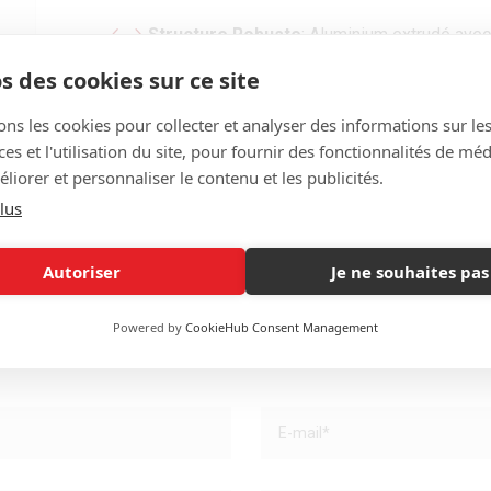
Structure Robuste
: Aluminium extrudé ave
s des cookies sur ce site
Toile Rétractable
: Facile à ajuster pour un
ons les cookies pour collecter et analyser des informations sur le
Dimensions Flexibles
s et l'utilisation du site, pour fournir des fonctionnalités de mé
: Disponible en plusieurs tailles pour s’adapter à 
liorer et personnaliser le contenu et les publicités.
lus
Design Personnalisé
: Choisissez parmi un
Éco-Responsable
: Matériaux durables et re
Autoriser
Je ne souhaites pas
Powered by
CookieHub Consent Management