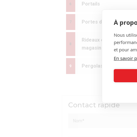
Portails
À propo
Portes de garage
Nous utilis
Rideaux et grilles de
performance
magasin
et pour amé
En savoir p
Pergolas
Contact rapide