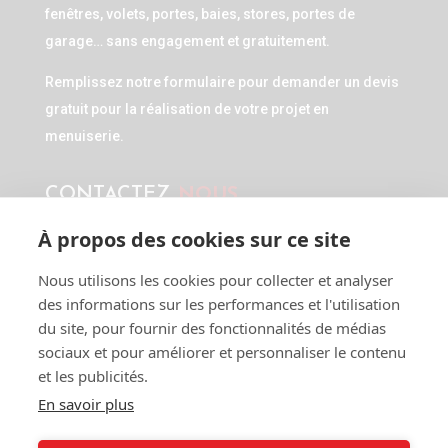
fenêtres, volets, portes, baies, stores, portes de
garage… sans engagement et gratuitement.
Remplissez notre formulaire pour demander un devis
gratuit pour la réalisation de votre projet en
menuiserie.
CONTACTEZ
NOUS
À propos des cookies sur ce site

BF MENUISERIES
73 AVENUE DE LA BRUYÈRE
Nous utilisons les cookies pour collecter et analyser
38100 GRENOBLE
des informations sur les performances et l'utilisation
Rhône Alpes
du site, pour fournir des fonctionnalités de médias
sociaux et pour améliorer et personnaliser le contenu

et les publicités.
Tél:
04 76 48 23 29
En savoir plus

contact.bfq@gmail.com