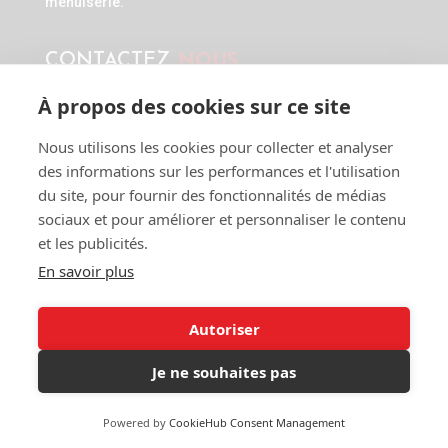
menuiserie.
CONTACTEZ
NOUS
À propos des cookies sur ce site

BF MENUISERIES
73 AVENUE DE LA BRUYÈRE
Nous utilisons les cookies pour collecter et analyser
38100 GRENOBLE
des informations sur les performances et l'utilisation
Rhône Alpes
du site, pour fournir des fonctionnalités de médias
sociaux et pour améliorer et personnaliser le contenu

et les publicités.
Tél:
04 76 48 23 29
En savoir plus

contact.bfq@gmail.com
Autoriser
Je ne souhaites pas
COPYRIGHT © 2025. DESIGNÉ PAR
SCALEBURST.
TOUS
DROITS RÉSERVÉS
Powered by
CookieHub Consent Management