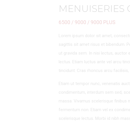
MENUISERIES
6500 / 9000 / 9000 PLUS
Lorem ipsum dolor sit amet, consectet
sagittis sit amet risus et bibendum. Pe
ut gravida sem. In nisi lectus, auctor e
lectus. Etiam luctus ante vel arcu tinci
tincidunt. Cras rhoncus arcu facilisis, 
Etiam ut tempor nunc, venenatis aucto
condimentum, interdum sem sed, scele
massa. Vivamus scelerisque finibus 
fermentum non.
Etiam vel ex condim
scelerisque lectus. Morbi id nibh mas