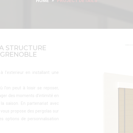
HOME
PROJECT DETAILS
 A STRUCTURE
S GRENOBLE
à l’exterieur en installant une
ù l’on peut à loisir se reposer,
artager des moments d’intimité en
 la saison. En partenariat avec
 vous propose des pergolas sur
s options de personnalisation