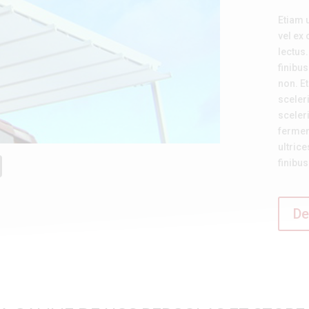
Etiam 
vel ex
lectus
finibu
non.
E
sceler
sceler
fermen
ultrice
finibus
De