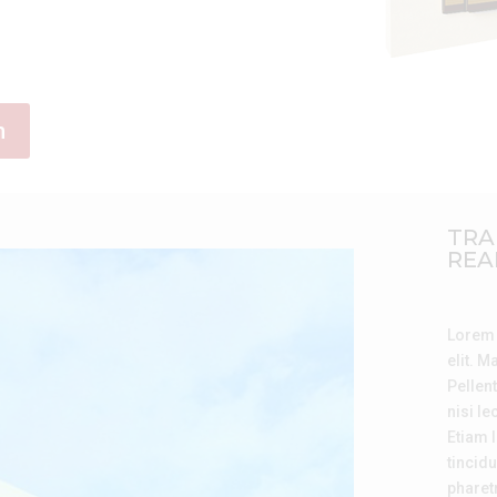
n
TRA
REA
Lorem 
elit. M
Pellent
nisi le
Etiam l
tincidu
pharet