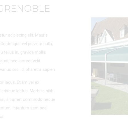
 GRENOBLE
ur adipiscing elit. Mauris
llentesque vel pulvinar nulla,
u tellus in, gravida mollis
dunt, nec laoreet velit
varius orci id, pharetra sapien.
r lacus. Etiam vel ex
risque lectus. Morbi id nibh
nisl, sit amet commodo neque
entum, interdum sem sed,
sa.