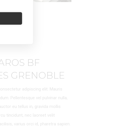
AROS BF
ES GRENOBLE
nsectetur adipiscing elit. Mauris
ndum. Pellentesque vel pulvinar nulla,
auctor eu tellus in, gravida mollis
cu tincidunt, nec laoreet velit
ilisis, varius orci id, pharetra sapien.