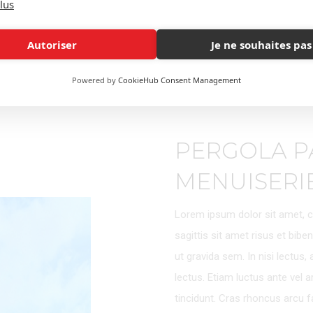
lus
Autoriser
Je ne souhaites pas
Powered by
CookieHub Consent Management
PERGOLA P
MENUISERI
Lorem ipsum dolor sit amet, co
sagittis sit amet risus et bibe
ut gravida sem. In nisi lectus, 
lectus. Etiam luctus ante vel ar
tincidunt. Cras rhoncus arcu fac