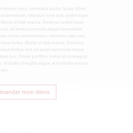
ut tempor nunc, venenatis auctor lacus. Etiam
 condimentum, interdum sem sed, scelerisque
. Morbi id nibh massa. Vivamus scelerisque
s nisl, sit amet commodo neque fermentum
tiam vel ex condimentum, interdum sem sed,
isque lectus. Morbi id nibh massa. Vivamus
isque finibus nisl, sit amet commodo neque
tum non. Donec porttitor metus et consequat
s. Ut mattis fringilla augue, et molestie massa
 nec.
mander mon devis