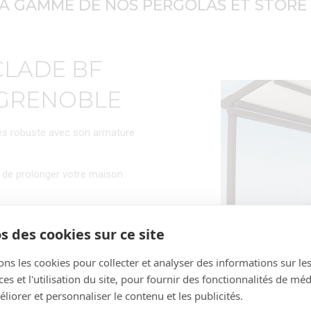
LA GAMME DE NOS PERGOLAS ET STORE
CLADE BF
 GRENOBLE
rès robuste avec son armature
 de prolonger votre maison
uipé d’une motorisation
s des cookies sur ce site
 simple et facile à utiliser.
ultiplier grâce à plusieurs
ons les cookies pour collecter et analyser des informations sur le
s et l'utilisation du site, pour fournir des fonctionnalités de mé
liorer et personnaliser le contenu et les publicités.